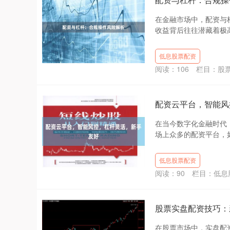
在金融市场中，配资与
收益背后往往潜藏着极高
低息股票配资
阅读：
106
栏目：
股
配资云平台，智能风
在当今数字化金融时代
场上众多的配资平台，如
低息股票配资
阅读：
90
栏目：
低息
股票实盘配资技巧：
在股票市场中，实盘配