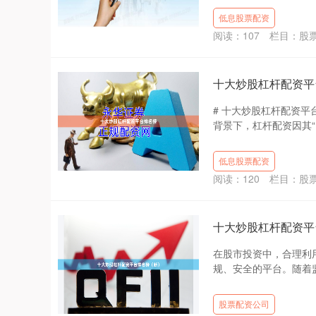
低息股票配资
阅读：
107
栏目：
股
十大炒股杠杆配资平
# 十大炒股杠杆配资平
背景下，杠杆配资因其“
低息股票配资
阅读：
120
栏目：
股
十大炒股杠杆配资平
在股市投资中，合理利
规、安全的平台。随着监
股票配资公司