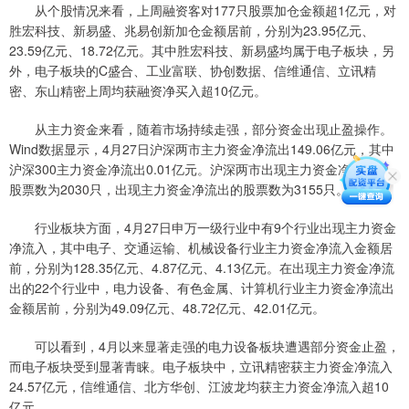
从个股情况来看，上周融资客对177只股票加仓金额超1亿元，对
胜宏科技、新易盛、兆易创新加仓金额居前，分别为23.95亿元、
23.59亿元、18.72亿元。其中胜宏科技、新易盛均属于电子板块，另
外，电子板块的C盛合、工业富联、协创数据、信维通信、立讯精
密、东山精密上周均获融资净买入超10亿元。
从主力资金来看，随着市场持续走强，部分资金出现止盈操作。
Wind数据显示，4月27日沪深两市主力资金净流出149.06亿元，其中
沪深300主力资金净流出0.01亿元。沪深两市出现主力资金净流入的
股票数为2030只，出现主力资金净流出的股票数为3155只。
行业板块方面，4月27日申万一级行业中有9个行业出现主力资金
净流入，其中电子、交通运输、机械设备行业主力资金净流入金额居
前，分别为128.35亿元、4.87亿元、4.13亿元。在出现主力资金净流
出的22个行业中，电力设备、有色金属、计算机行业主力资金净流出
金额居前，分别为49.09亿元、48.72亿元、42.01亿元。
可以看到，4月以来显著走强的电力设备板块遭遇部分资金止盈，
而电子板块受到显著青睐。电子板块中，立讯精密获主力资金净流入
24.57亿元，信维通信、北方华创、江波龙均获主力资金净流入超10
亿元。