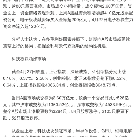
涨，逾80只股票涨停。市场成交小幅缩量，成交额为2.60万亿元。资
金面上，资金情绪表现乐观，上周A股融资余额增加超410亿元股票配
资公司，电子板块融资净买入金额超200亿元，4月27日电子板块主力
资金净流入超120亿元。
分析人士认为，在多重利好因素共振下，短期内A股市场或延续
震荡上行的格局，把握盈利与景气双驱动的结构性机遇。
科技板块领涨市场
截至4月27日收盘，上证指数、深证成指、科创综指分别上涨
0.16%、0.37%、2.50%，创业板指、北证50指数分别下跌0.52%、
0.64%，上证指数报收4086.34点，创业板指报收3648.79点。
当日A股市场成交额为2.60万亿元，较前一个交易日减少528亿
元，其中沪市成交额为11360.52亿元，深市成交额为14533.99亿元。
整个A股市场上涨股票数为3284只，84只股票涨停，2105只股票下
跌，52只股票跌停。
从盘面上看，科技板块领涨市场，半导体设备、GPU、锂电电解