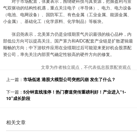
对于市场配置，张夏表示，围绕硬科技与真资源，把握盈利与景
气双驱动的结构性机遇，重点关注电子（半导体）、电力、电力设备
（电池、电网设备）、国防军工、有色金属（工业金属、能源金属、
小金属）、基础化工（化学原料、化学制品）等板块。
张启尧表示，北美算力仍是业绩期景气共识最强的核心品种，内
部低位方向可以提高关注。国产算力和AIDC配套产业链是扩散逻辑最
顺畅的方向；中下游软件应用在业绩期过后可能迎来更好机会股票配
资公司，率先关注内部景气确定性较高的硬件方向的修复。
文章为作者独立观点，不代表低息股票配资观点
上一篇：
市场低迷 港股大模型公司突然闪崩 发生了什么？
下一篇：
5分钟直线涨停！热门赛道突传重磅利好！产业进入“1-
10”成长阶段
相关文章