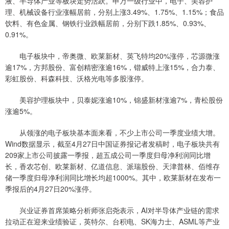
液、半导体产业等板块走势活跃。申万一级行业中，电子、美容护
理、机械设备行业涨幅居前，分别上涨3.49%、1.75%、1.15%；食品
饮料、有色金属、钢铁行业跌幅居前，分别下跌1.85%、0.93%、
0.91%。
电子板块中，帝奥微、欧莱新材、英飞特均20%涨停，芯源微涨
逾17%，方邦股份、富创精密涨逾16%，锴威特上涨15%，合力泰、
彩虹股份、科森科技、沃格光电等多股涨停。
美容护理板块中，贝泰妮涨逾10%，锦盛新材涨逾7%，青松股份
涨逾5%。
从领涨的电子板块基本面来看，不少上市公司一季度业绩大增。
Wind数据显示，截至4月27日中国证券报记者发稿时，电子板块共有
209家上市公司披露一季报，超五成公司一季度归母净利润同比增
长，香农芯创、欧莱新材、亿道信息、派瑞股份、天津普林、佰维存
储一季度归母净利润同比增长均超1000%。其中，欧莱新材在发布一
季报后的4月27日20%涨停。
兴业证券首席策略分析师张启尧表示，AI对半导体产业链的需求
拉动正在迎来业绩验证，英特尔、台积电、SK海力士、ASML等产业