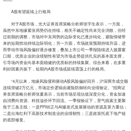
A股有望延续上行格局
对于A股市场，光大证券首席策略分析师张宇生表示，一方面，
虽然中东地缘紧张局势仍在持续，相关不确定性尚未完全消散，但经
过前期的调整，市场对中东局势的边际变化已逐步钝化，避险情绪带
来的短期扰动持续边际弱化；另一方面，市场政策预期持续升温，进
而带动市场风险偏好逐步修复，叠加上市公司一季报陆续进入披露窗
口期，优质企业的业绩韧性有望为市场走势提供扎实的基本面支撑，
引导场内资金向基本面稳健的优质标的持续集聚。综合来看，在多重
利好因素共振下，短期内A股市场或延续震荡上行的格局。
“4月以来，地缘风险缓和驱动A股风险偏好回升，沪深两市成交额
连续突破2万亿元，市场定价逻辑由避险防御转向业绩验证。”招商证
券首席策略分析师张夏表示，当前市场呈现估值深度分化，资金加速
由消费向资源、科技溢价环节回流。一季报验证下，景气线索主要聚
焦于三条主线：一是PPI转正与AI爆发式发展驱动的资源及算力重估；
二是出海红利下高新技术制造业的业绩韧性；三是政策托底下地产链
的底部修复。